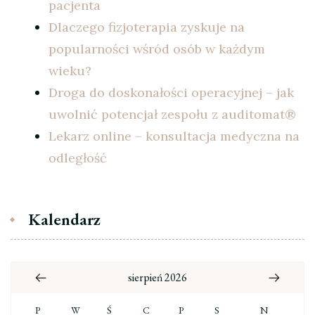
pacjenta
Dlaczego fizjoterapia zyskuje na
popularności wśród osób w każdym
wieku?
Droga do doskonałości operacyjnej – jak
uwolnić potencjał zespołu z auditomat®
Lekarz online – konsultacja medyczna na
odległość
Kalendarz
sierpień 2026
P
W
Ś
C
P
S
N