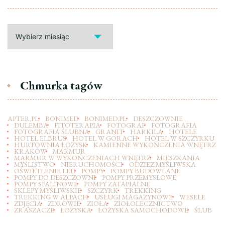
Archiwa
Chmurka tagów
APTER.PL
BONIMED
BONIMED.PL
DESZCZOWNIE
DULEMBA
FITOTERAPIA
FOTOGRAF
FOTOGRAFIA
FOTOGRAFIA ŚLUBNA
GRANIT
HARKILA
HOTELE
HOTEL ELBRUS
HOTEL W GÓRACH
HOTEL W SZCZYRKU
HURTOWNIA ŁOŻYSK
KAMIENNE WYKOŃCZENIA WNĘTRZ
KRAKÓW
MARMUR
MARMUR W WYKOŃCZENIACH WNĘTRZ
MIESZKANIA
MYŚLISTWO
NIERUCHOMOŚCI
ODZIEZ MYŚLIWSKA
OŚWIETLENIE LED
POMPY
POMPY BUDOWLANE
POMPY DO DESZCZOWNI
POMPY PRZEMYSŁOWE
POMPY SPALINOWE
POMPY ZATAPIALNE
SKLEPY MYŚLIWSKIE
SZCZYRK
TREKKING
TREKKING W ALPACH
USŁUGI MAGAZYNOWE
WESELE
ZDJĘCIA
ZDROWIE
ZIOŁA
ZIOŁOLECZNICTWO
ZRASZACZE
ŁOŻYSKA
ŁOŻYSKA SAMOCHODOWE
ŚLUB