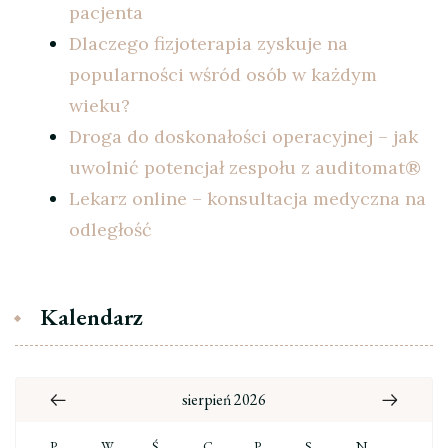
pacjenta
Dlaczego fizjoterapia zyskuje na
popularności wśród osób w każdym
wieku?
Droga do doskonałości operacyjnej – jak
uwolnić potencjał zespołu z auditomat®
Lekarz online – konsultacja medyczna na
odległość
Kalendarz
sierpień 2026
P
W
Ś
C
P
S
N