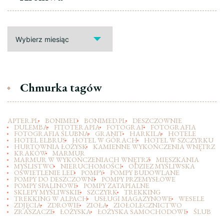
Archiwa
Chmurka tagów
APTER.PL
BONIMED
BONIMED.PL
DESZCZOWNIE
DULEMBA
FITOTERAPIA
FOTOGRAF
FOTOGRAFIA
FOTOGRAFIA ŚLUBNA
GRANIT
HARKILA
HOTELE
HOTEL ELBRUS
HOTEL W GÓRACH
HOTEL W SZCZYRKU
HURTOWNIA ŁOŻYSK
KAMIENNE WYKOŃCZENIA WNĘTRZ
KRAKÓW
MARMUR
MARMUR W WYKOŃCZENIACH WNĘTRZ
MIESZKANIA
MYŚLISTWO
NIERUCHOMOŚCI
ODZIEZ MYŚLIWSKA
OŚWIETLENIE LED
POMPY
POMPY BUDOWLANE
POMPY DO DESZCZOWNI
POMPY PRZEMYSŁOWE
POMPY SPALINOWE
POMPY ZATAPIALNE
SKLEPY MYŚLIWSKIE
SZCZYRK
TREKKING
TREKKING W ALPACH
USŁUGI MAGAZYNOWE
WESELE
ZDJĘCIA
ZDROWIE
ZIOŁA
ZIOŁOLECZNICTWO
ZRASZACZE
ŁOŻYSKA
ŁOŻYSKA SAMOCHODOWE
ŚLUB