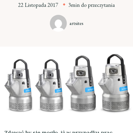
22 Listopada 2017
3min do przeczytania
artsites
Zdawać by się mogło, iż w przypadku prac