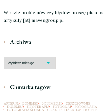
W razie problemów czy błędów proszę pisać na
artykuly [at] mavengroup.pl
Archiwa
Archiwa
Chmurka tagów
APTER.PL
BONIMED
BONIMED.PL
DESZCZOWNIE
DULEMBA
FITOTERAPIA
FOTOGRAF
FOTOGRAFIA
FOTOGRAFIA ŚLUBNA
GRANIT
HARKILA
HOTELE