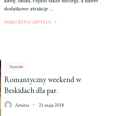
kawę, obiad, często także noclegi, a nawet
dodatkowe atrakcje …
PRZECZYTAJ ARTYKUŁ
Turystyka
Romantyczny weekend w
Beskidach dla par.
Artsites
21 maja 2018