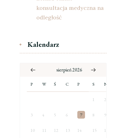
konsultacja medyczna na
odległość
Kalendarz
sierpień 2026
P
W
Ś
C
P
S
N
1
2
3
4
5
6
7
8
9
10
11
12
13
14
15
16