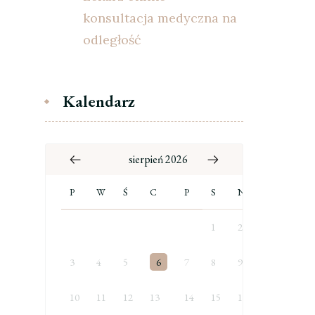
konsultacja medyczna na
odległość
Kalendarz
sierpień 2026
P
W
Ś
C
P
S
N
1
2
3
4
5
6
7
8
9
10
11
12
13
14
15
16