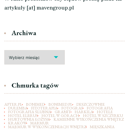
artykuly [at] mavengroup.pl
Archiwa
Archiwa
Chmurka tagów
APTER.PL
BONIMED
BONIMED.PL
DESZCZOWNIE
DULEMBA
FITOTERAPIA
FOTOGRAF
FOTOGRAFIA
FOTOGRAFIA ŚLUBNA
GRANIT
HARKILA
HOTELE
HOTEL ELBRUS
HOTEL W GÓRACH
HOTEL W SZCZYRKU
HURTOWNIA ŁOŻYSK
KAMIENNE WYKOŃCZENIA WNĘTRZ
KRAKÓW
MARMUR
MARMUR W WYKOŃCZENIACH WNĘTRZ
MIESZKANIA