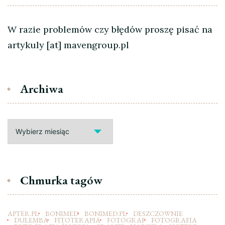
W razie problemów czy błędów proszę pisać na
artykuly [at] mavengroup.pl
Archiwa
Archiwa
Chmurka tagów
APTER.PL
BONIMED
BONIMED.PL
DESZCZOWNIE
DULEMBA
FITOTERAPIA
FOTOGRAF
FOTOGRAFIA