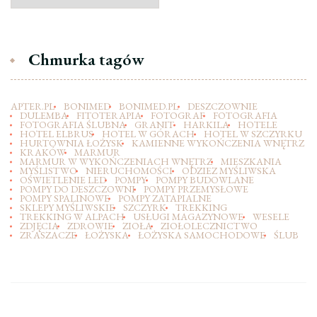
Chmurka tagów
APTER.PL
BONIMED
BONIMED.PL
DESZCZOWNIE
DULEMBA
FITOTERAPIA
FOTOGRAF
FOTOGRAFIA
FOTOGRAFIA ŚLUBNA
GRANIT
HARKILA
HOTELE
HOTEL ELBRUS
HOTEL W GÓRACH
HOTEL W SZCZYRKU
HURTOWNIA ŁOŻYSK
KAMIENNE WYKOŃCZENIA WNĘTRZ
KRAKÓW
MARMUR
MARMUR W WYKOŃCZENIACH WNĘTRZ
MIESZKANIA
MYŚLISTWO
NIERUCHOMOŚCI
ODZIEZ MYŚLIWSKA
OŚWIETLENIE LED
POMPY
POMPY BUDOWLANE
POMPY DO DESZCZOWNI
POMPY PRZEMYSŁOWE
POMPY SPALINOWE
POMPY ZATAPIALNE
SKLEPY MYŚLIWSKIE
SZCZYRK
TREKKING
TREKKING W ALPACH
USŁUGI MAGAZYNOWE
WESELE
ZDJĘCIA
ZDROWIE
ZIOŁA
ZIOŁOLECZNICTWO
ZRASZACZE
ŁOŻYSKA
ŁOŻYSKA SAMOCHODOWE
ŚLUB