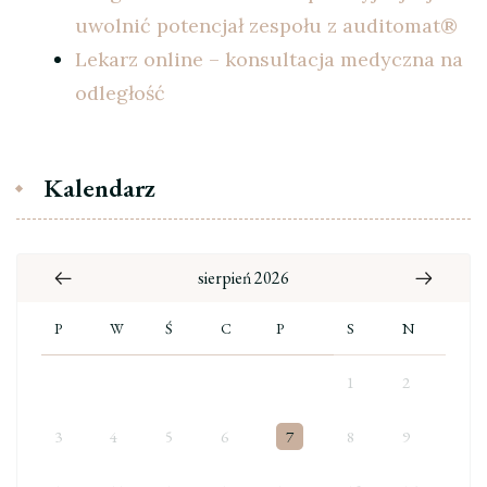
uwolnić potencjał zespołu z auditomat®
Lekarz online – konsultacja medyczna na
odległość
Kalendarz
sierpień 2026
P
W
Ś
C
P
S
N
1
2
3
4
5
6
7
8
9