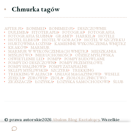
Chmurka tagów
APTER.PL
BONIMED
BONIMED.PL
DESZCZOWNIE
DULEMBA
FITOTERAPIA
FOTOGRAF
FOTOGRAFIA
FOTOGRAFIA ŚLUBNA
GRANIT
HARKILA
HOTELE
HOTEL ELBRUS
HOTEL W GÓRACH
HOTEL W SZCZYRKU
HURTOWNIA ŁOŻYSK
KAMIENNE WYKOŃCZENIA WNĘTRZ
KRAKÓW
MARMUR
MARMUR W WYKOŃCZENIACH WNĘTRZ
MIESZKANIA
MYŚLISTWO
NIERUCHOMOŚCI
ODZIEZ MYŚLIWSKA
OŚWIETLENIE LED
POMPY
POMPY BUDOWLANE
POMPY DO DESZCZOWNI
POMPY PRZEMYSŁOWE
POMPY SPALINOWE
POMPY ZATAPIALNE
SKLEPY MYŚLIWSKIE
SZCZYRK
TREKKING
TREKKING W ALPACH
USŁUGI MAGAZYNOWE
WESELE
ZDJĘCIA
ZDROWIE
ZIOŁA
ZIOŁOLECZNICTWO
ZRASZACZE
ŁOŻYSKA
ŁOŻYSKA SAMOCHODOWE
ŚLUB
© prawa autorskie2026
Abakus Blog Kształcący
. Wszelkie
prawa zastrzeżone.
Elegant Travel | Stworzony przez