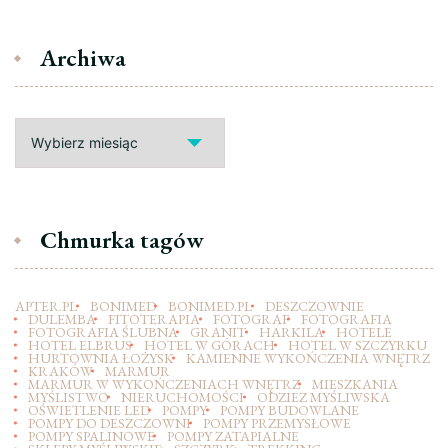
Archiwa
Archiwa
Chmurka tagów
APTER.PL
BONIMED
BONIMED.PL
DESZCZOWNIE
DULEMBA
FITOTERAPIA
FOTOGRAF
FOTOGRAFIA
FOTOGRAFIA ŚLUBNA
GRANIT
HARKILA
HOTELE
HOTEL ELBRUS
HOTEL W GÓRACH
HOTEL W SZCZYRKU
HURTOWNIA ŁOŻYSK
KAMIENNE WYKOŃCZENIA WNĘTRZ
KRAKÓW
MARMUR
MARMUR W WYKOŃCZENIACH WNĘTRZ
MIESZKANIA
MYŚLISTWO
NIERUCHOMOŚCI
ODZIEZ MYŚLIWSKA
OŚWIETLENIE LED
POMPY
POMPY BUDOWLANE
POMPY DO DESZCZOWNI
POMPY PRZEMYSŁOWE
POMPY SPALINOWE
POMPY ZATAPIALNE