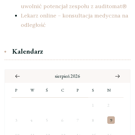
uwolnić potencjał zespołu z auditomat®
Lekarz online – konsultacja medyczna na
odległość
Kalendarz
sierpień 2026
P
W
Ś
C
P
S
N
1
2
3
4
5
6
7
8
9