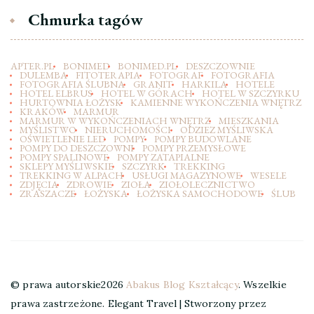
Chmurka tagów
APTER.PL
BONIMED
BONIMED.PL
DESZCZOWNIE
DULEMBA
FITOTERAPIA
FOTOGRAF
FOTOGRAFIA
FOTOGRAFIA ŚLUBNA
GRANIT
HARKILA
HOTELE
HOTEL ELBRUS
HOTEL W GÓRACH
HOTEL W SZCZYRKU
HURTOWNIA ŁOŻYSK
KAMIENNE WYKOŃCZENIA WNĘTRZ
KRAKÓW
MARMUR
MARMUR W WYKOŃCZENIACH WNĘTRZ
MIESZKANIA
MYŚLISTWO
NIERUCHOMOŚCI
ODZIEZ MYŚLIWSKA
OŚWIETLENIE LED
POMPY
POMPY BUDOWLANE
POMPY DO DESZCZOWNI
POMPY PRZEMYSŁOWE
POMPY SPALINOWE
POMPY ZATAPIALNE
SKLEPY MYŚLIWSKIE
SZCZYRK
TREKKING
TREKKING W ALPACH
USŁUGI MAGAZYNOWE
WESELE
ZDJĘCIA
ZDROWIE
ZIOŁA
ZIOŁOLECZNICTWO
ZRASZACZE
ŁOŻYSKA
ŁOŻYSKA SAMOCHODOWE
ŚLUB
© prawa autorskie2026
Abakus Blog Kształcący
. Wszelkie
prawa zastrzeżone.
Elegant Travel | Stworzony przez