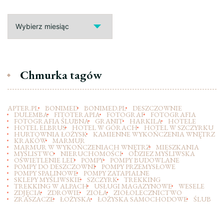
Archiwa
Chmurka tagów
APTER.PL
BONIMED
BONIMED.PL
DESZCZOWNIE
DULEMBA
FITOTERAPIA
FOTOGRAF
FOTOGRAFIA
FOTOGRAFIA ŚLUBNA
GRANIT
HARKILA
HOTELE
HOTEL ELBRUS
HOTEL W GÓRACH
HOTEL W SZCZYRKU
HURTOWNIA ŁOŻYSK
KAMIENNE WYKOŃCZENIA WNĘTRZ
KRAKÓW
MARMUR
MARMUR W WYKOŃCZENIACH WNĘTRZ
MIESZKANIA
MYŚLISTWO
NIERUCHOMOŚCI
ODZIEZ MYŚLIWSKA
OŚWIETLENIE LED
POMPY
POMPY BUDOWLANE
POMPY DO DESZCZOWNI
POMPY PRZEMYSŁOWE
POMPY SPALINOWE
POMPY ZATAPIALNE
SKLEPY MYŚLIWSKIE
SZCZYRK
TREKKING
TREKKING W ALPACH
USŁUGI MAGAZYNOWE
WESELE
ZDJĘCIA
ZDROWIE
ZIOŁA
ZIOŁOLECZNICTWO
ZRASZACZE
ŁOŻYSKA
ŁOŻYSKA SAMOCHODOWE
ŚLUB