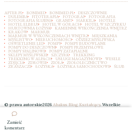
APTER.PL
BONIMED
BONIMED.PL
DESZCZOWNIE
DULEMBA
FITOTERAPIA
FOTOGRAF
FOTOGRAFIA
FOTOGRAFIA ŚLUBNA
GRANIT
HARKILA
HOTELE
HOTEL ELBRUS
HOTEL W GÓRACH
HOTEL W SZCZYRKU
HURTOWNIA ŁOŻYSK
KAMIENNE WYKOŃCZENIA WNĘTRZ
KRAKÓW
MARMUR
MARMUR W WYKOŃCZENIACH WNĘTRZ
MIESZKANIA
MYŚLISTWO
NIERUCHOMOŚCI
ODZIEZ MYŚLIWSKA
OŚWIETLENIE LED
POMPY
POMPY BUDOWLANE
POMPY DO DESZCZOWNI
POMPY PRZEMYSŁOWE
POMPY SPALINOWE
POMPY ZATAPIALNE
SKLEPY MYŚLIWSKIE
SZCZYRK
TREKKING
TREKKING W ALPACH
USŁUGI MAGAZYNOWE
WESELE
ZDJĘCIA
ZDROWIE
ZIOŁA
ZIOŁOLECZNICTWO
ZRASZACZE
ŁOŻYSKA
ŁOŻYSKA SAMOCHODOWE
ŚLUB
© prawa autorskie2026
Abakus Blog Kształcący
. Wszelkie
prawa zastrzeżone.
Elegant Travel | Stworzony przez
Blossom Themes
. Wspierany przez
WordPress
.
Zamieść
we
komentarz