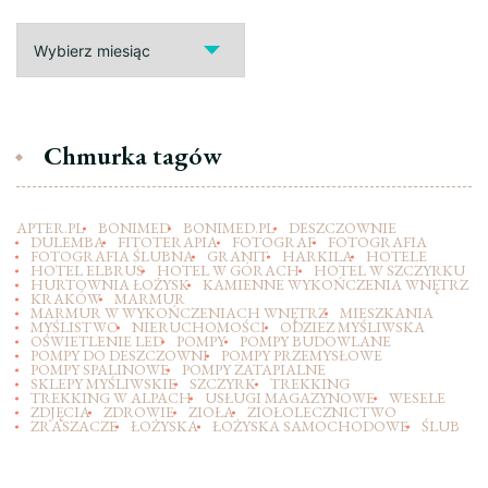
Archiwa
Chmurka tagów
APTER.PL
BONIMED
BONIMED.PL
DESZCZOWNIE
DULEMBA
FITOTERAPIA
FOTOGRAF
FOTOGRAFIA
FOTOGRAFIA ŚLUBNA
GRANIT
HARKILA
HOTELE
HOTEL ELBRUS
HOTEL W GÓRACH
HOTEL W SZCZYRKU
HURTOWNIA ŁOŻYSK
KAMIENNE WYKOŃCZENIA WNĘTRZ
KRAKÓW
MARMUR
MARMUR W WYKOŃCZENIACH WNĘTRZ
MIESZKANIA
MYŚLISTWO
NIERUCHOMOŚCI
ODZIEZ MYŚLIWSKA
OŚWIETLENIE LED
POMPY
POMPY BUDOWLANE
POMPY DO DESZCZOWNI
POMPY PRZEMYSŁOWE
POMPY SPALINOWE
POMPY ZATAPIALNE
SKLEPY MYŚLIWSKIE
SZCZYRK
TREKKING
TREKKING W ALPACH
USŁUGI MAGAZYNOWE
WESELE
ZDJĘCIA
ZDROWIE
ZIOŁA
ZIOŁOLECZNICTWO
ZRASZACZE
ŁOŻYSKA
ŁOŻYSKA SAMOCHODOWE
ŚLUB