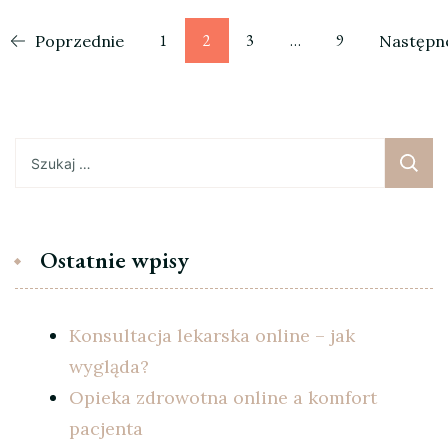
Stronicowanie
Strona
Strona
Strona
Strona
1
2
3
…
9
Poprzednie
Następn
wpisów
Szukaj:
Ostatnie wpisy
Konsultacja lekarska online – jak
wygląda?
Opieka zdrowotna online a komfort
pacjenta