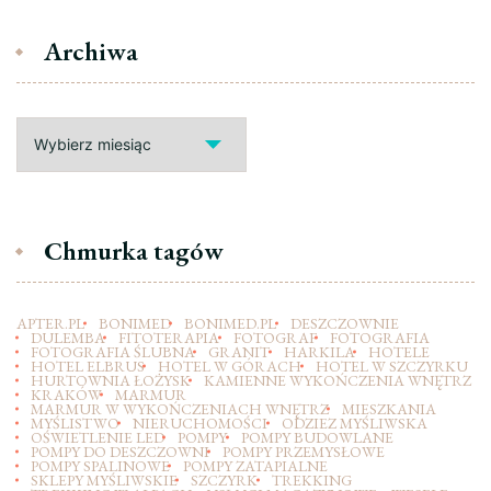
Archiwa
Archiwa
Chmurka tagów
APTER.PL
BONIMED
BONIMED.PL
DESZCZOWNIE
DULEMBA
FITOTERAPIA
FOTOGRAF
FOTOGRAFIA
FOTOGRAFIA ŚLUBNA
GRANIT
HARKILA
HOTELE
HOTEL ELBRUS
HOTEL W GÓRACH
HOTEL W SZCZYRKU
HURTOWNIA ŁOŻYSK
KAMIENNE WYKOŃCZENIA WNĘTRZ
KRAKÓW
MARMUR
MARMUR W WYKOŃCZENIACH WNĘTRZ
MIESZKANIA
MYŚLISTWO
NIERUCHOMOŚCI
ODZIEZ MYŚLIWSKA
OŚWIETLENIE LED
POMPY
POMPY BUDOWLANE
POMPY DO DESZCZOWNI
POMPY PRZEMYSŁOWE
POMPY SPALINOWE
POMPY ZATAPIALNE
SKLEPY MYŚLIWSKIE
SZCZYRK
TREKKING