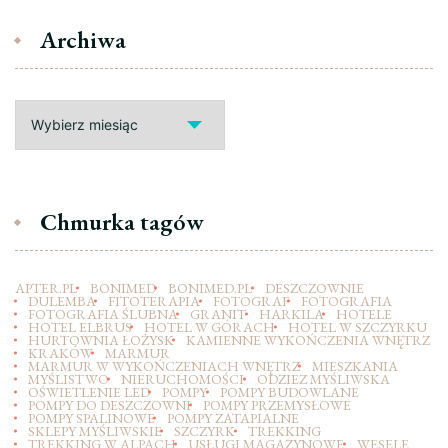
Archiwa
Archiwa
Chmurka tagów
APTER.PL
BONIMED
BONIMED.PL
DESZCZOWNIE
DULEMBA
FITOTERAPIA
FOTOGRAF
FOTOGRAFIA
FOTOGRAFIA ŚLUBNA
GRANIT
HARKILA
HOTELE
HOTEL ELBRUS
HOTEL W GÓRACH
HOTEL W SZCZYRKU
HURTOWNIA ŁOŻYSK
KAMIENNE WYKOŃCZENIA WNĘTRZ
KRAKÓW
MARMUR
MARMUR W WYKOŃCZENIACH WNĘTRZ
MIESZKANIA
MYŚLISTWO
NIERUCHOMOŚCI
ODZIEZ MYŚLIWSKA
OŚWIETLENIE LED
POMPY
POMPY BUDOWLANE
POMPY DO DESZCZOWNI
POMPY PRZEMYSŁOWE
POMPY SPALINOWE
POMPY ZATAPIALNE
SKLEPY MYŚLIWSKIE
SZCZYRK
TREKKING
TREKKING W ALPACH
USŁUGI MAGAZYNOWE
WESELE