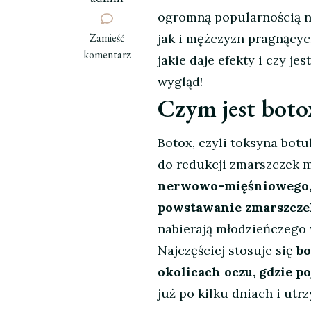
ogromną popularnością na
we
Zamieść
jak i mężczyzn pragnącyc
wpisie
komentarz
jakie daje efekty i czy j
Efekt
wygląd!
WOW
Czym jest botox
bez
operacji!
Jak
Botox, czyli toksyna bot
botox
do redukcji zmarszczek 
bezpiecznie
nerwowo-mięśniowego, 
odmienia
wygląd?
powstawanie zmarszcze
nabierają młodzieńczego
Najczęściej stosuje się
bo
okolicach oczu, gdzie po
już po kilku dniach i utrz