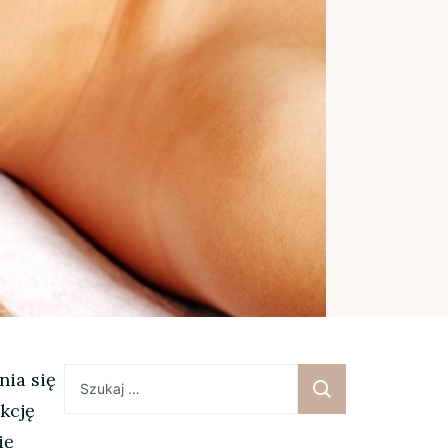
Szukaj:
nia się
kcję
ię