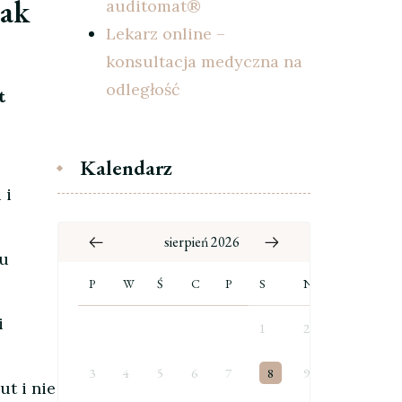
jak
auditomat®
Lekarz online –
konsultacja medyczna na
odległość
t
Kalendarz
 i
sierpień 2026
iu
P
W
Ś
C
P
S
N
i
1
2
3
4
5
6
7
8
9
t i nie