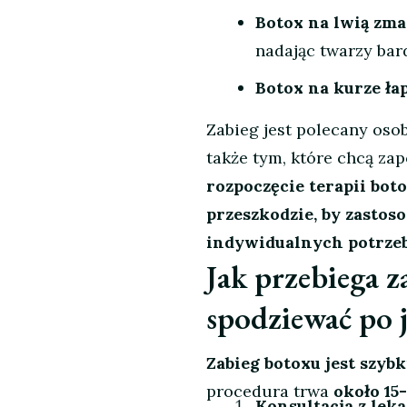
Botox na lwią zma
nadając twarzy bar
Botox na kurze ła
Zabieg jest polecany osob
także tym, które chcą za
rozpoczęcie terapii boto
przeszkodzie, by zastoso
indywidualnych potrzeb
Jak przebiega z
spodziewać po 
Zabieg botoxu jest szyb
procedura trwa
około 15
Konsultacja z lek