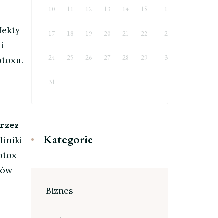
10
11
12
13
14
15
16
fekty
17
18
19
20
21
22
23
 i
24
25
26
27
28
29
30
otoxu.
31
rzez
Kategorie
iniki
botox
dów
Biznes