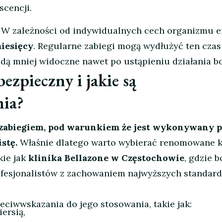
cencji.
W zależności od indywidualnych cech organizmu e
miesięcy
. Regularne zabiegi mogą wydłużyć ten czas
ędą mniej widoczne nawet po ustąpieniu działania b
ezpieczny i jakie są
nia?
 zabiegiem, pod warunkiem że jest wykonywany p
stę.
Właśnie dlatego warto wybierać renomowane kl
kie jak
klinika Bellazone w Częstochowie
, gdzie 
rofesjonalistów z zachowaniem najwyższych standar
eciwwskazania do jego stosowania, takie jak:
iersią,