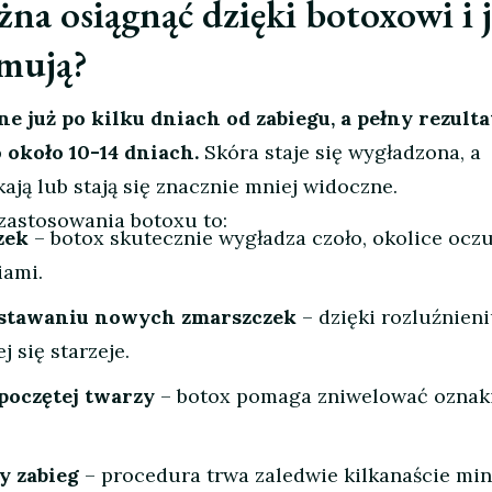
żna osiągnąć dzięki botoxowi i 
ymują?
e już po kilku dniach od zabiegu, a pełny rezulta
około 10-14 dniach.
Skóra staje się wygładzona, a
ją lub stają się znacznie mniej widoczne.
 zastosowania botoxu to:
zek
– botox skutecznie wygładza czoło, okolice oczu
iami.
stawaniu nowych zmarszczek
– dzięki rozluźnien
j się starzeje.
ypoczętej twarzy
– botox pomaga zniwelować oznak
y zabieg
– procedura trwa zaledwie kilkanaście minu