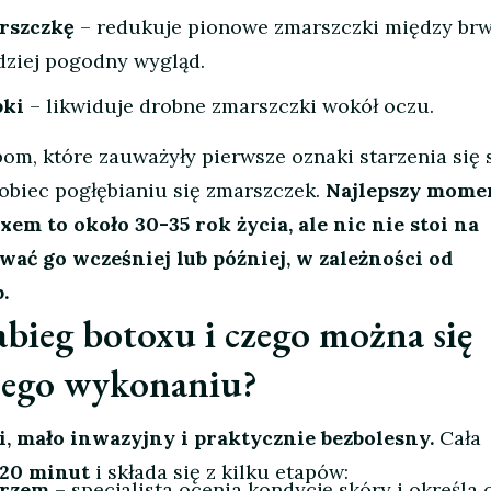
rszczkę
– redukuje pionowe zmarszczki między brw
dziej pogodny wygląd.
pki
– likwiduje drobne zmarszczki wokół oczu.
om, które zauważyły pierwsze oznaki starzenia się s
pobiec pogłębianiu się zmarszczek.
Najlepszy mome
xem to około 30-35 rok życia, ale nic nie stoi na
wać go wcześniej lub później, w zależności od
.
abieg botoxu i czego można się
jego wykonaniu?
ki, mało inwazyjny i praktycznie bezbolesny.
Cała
-20 minut
i składa się z kilku etapów:
arzem
– specjalista ocenia kondycję skóry i określa 