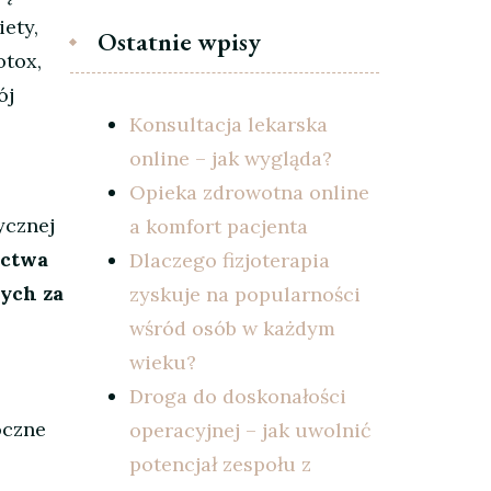
ety,
Ostatnie wpisy
otox,
ój
Konsultacja lekarska
online – jak wygląda?
Opieka zdrowotna online
ycznej
a komfort pacjenta
ictwa
Dlaczego fizjoterapia
ych za
zyskuje na popularności
wśród osób w każdym
wieku?
Droga do doskonałości
oczne
operacyjnej – jak uwolnić
potencjał zespołu z