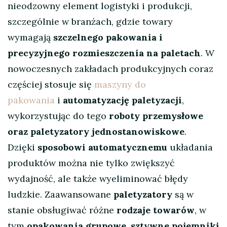
nieodzowny element logistyki i produkcji,
szczególnie w branżach, gdzie towary
wymagają
szczelnego pakowania i
precyzyjnego rozmieszczenia na paletach
. W
nowoczesnych zakładach produkcyjnych coraz
częściej stosuje się
maszyny do
pakowania
i
automatyzację paletyzacji
,
wykorzystując do tego
roboty przemysłowe
oraz paletyzatory jednostanowiskowe
.
Dzięki
sposobowi automatycznemu
układania
produktów można nie tylko zwiększyć
wydajność, ale także wyeliminować błędy
ludzkie. Zaawansowane
paletyzatory
są w
stanie obsługiwać różne
rodzaje towarów
, w
tym
opakowania grupowe, sztywne pojemniki