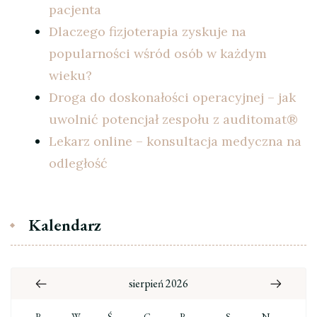
pacjenta
Dlaczego fizjoterapia zyskuje na
popularności wśród osób w każdym
wieku?
Droga do doskonałości operacyjnej – jak
uwolnić potencjał zespołu z auditomat®
Lekarz online – konsultacja medyczna na
odległość
Kalendarz
sierpień 2026
P
W
Ś
C
P
S
N