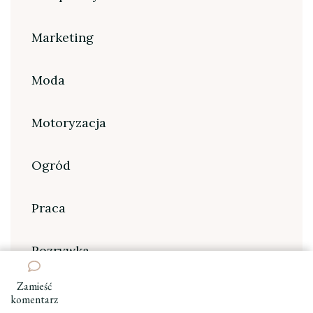
Marketing
Moda
Motoryzacja
Ogród
Praca
Rozrywka
Zamieść
Sport
we
komentarz
wpisie