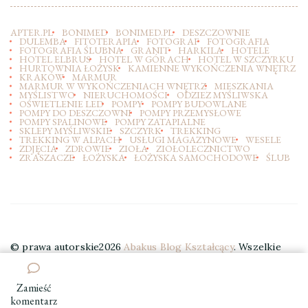
APTER.PL
BONIMED
BONIMED.PL
DESZCZOWNIE
DULEMBA
FITOTERAPIA
FOTOGRAF
FOTOGRAFIA
FOTOGRAFIA ŚLUBNA
GRANIT
HARKILA
HOTELE
HOTEL ELBRUS
HOTEL W GÓRACH
HOTEL W SZCZYRKU
HURTOWNIA ŁOŻYSK
KAMIENNE WYKOŃCZENIA WNĘTRZ
KRAKÓW
MARMUR
MARMUR W WYKOŃCZENIACH WNĘTRZ
MIESZKANIA
MYŚLISTWO
NIERUCHOMOŚCI
ODZIEZ MYŚLIWSKA
OŚWIETLENIE LED
POMPY
POMPY BUDOWLANE
POMPY DO DESZCZOWNI
POMPY PRZEMYSŁOWE
POMPY SPALINOWE
POMPY ZATAPIALNE
SKLEPY MYŚLIWSKIE
SZCZYRK
TREKKING
TREKKING W ALPACH
USŁUGI MAGAZYNOWE
WESELE
ZDJĘCIA
ZDROWIE
ZIOŁA
ZIOŁOLECZNICTWO
ZRASZACZE
ŁOŻYSKA
ŁOŻYSKA SAMOCHODOWE
ŚLUB
© prawa autorskie2026
Abakus Blog Kształcący
. Wszelkie
prawa zastrzeżone.
Elegant Travel | Stworzony przez
Blossom Themes
. Wspierany przez
WordPress
.
Zamieść
we
komentarz