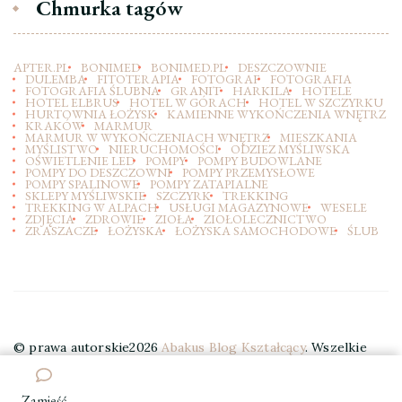
Chmurka tagów
APTER.PL
BONIMED
BONIMED.PL
DESZCZOWNIE
DULEMBA
FITOTERAPIA
FOTOGRAF
FOTOGRAFIA
FOTOGRAFIA ŚLUBNA
GRANIT
HARKILA
HOTELE
HOTEL ELBRUS
HOTEL W GÓRACH
HOTEL W SZCZYRKU
HURTOWNIA ŁOŻYSK
KAMIENNE WYKOŃCZENIA WNĘTRZ
KRAKÓW
MARMUR
MARMUR W WYKOŃCZENIACH WNĘTRZ
MIESZKANIA
MYŚLISTWO
NIERUCHOMOŚCI
ODZIEZ MYŚLIWSKA
OŚWIETLENIE LED
POMPY
POMPY BUDOWLANE
POMPY DO DESZCZOWNI
POMPY PRZEMYSŁOWE
POMPY SPALINOWE
POMPY ZATAPIALNE
SKLEPY MYŚLIWSKIE
SZCZYRK
TREKKING
TREKKING W ALPACH
USŁUGI MAGAZYNOWE
WESELE
ZDJĘCIA
ZDROWIE
ZIOŁA
ZIOŁOLECZNICTWO
ZRASZACZE
ŁOŻYSKA
ŁOŻYSKA SAMOCHODOWE
ŚLUB
© prawa autorskie2026
Abakus Blog Kształcący
. Wszelkie
prawa zastrzeżone.
Elegant Travel | Stworzony przez
Blossom Themes
. Wspierany przez
WordPress
.
Zamieść