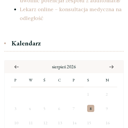
uwolnić potencjał zespołu z auditomat®
Lekarz online – konsultacja medyczna na
odległość
Kalendarz
sierpień 2026
P
W
Ś
C
P
S
N
1
2
3
4
5
6
7
8
9
10
11
12
13
14
15
16