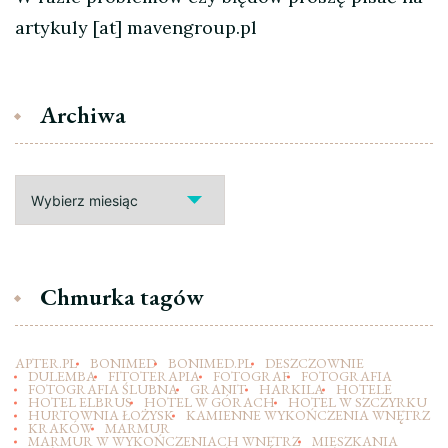
artykuly [at] mavengroup.pl
Archiwa
Archiwa
Chmurka tagów
APTER.PL
BONIMED
BONIMED.PL
DESZCZOWNIE
DULEMBA
FITOTERAPIA
FOTOGRAF
FOTOGRAFIA
FOTOGRAFIA ŚLUBNA
GRANIT
HARKILA
HOTELE
HOTEL ELBRUS
HOTEL W GÓRACH
HOTEL W SZCZYRKU
HURTOWNIA ŁOŻYSK
KAMIENNE WYKOŃCZENIA WNĘTRZ
KRAKÓW
MARMUR
MARMUR W WYKOŃCZENIACH WNĘTRZ
MIESZKANIA