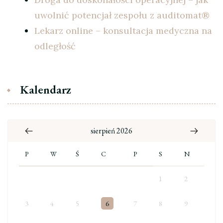
uwolnić potencjał zespołu z auditomat®
Lekarz online – konsultacja medyczna na
odległość
Kalendarz
sierpień 2026
P
W
Ś
C
P
S
N
1
2
3
4
5
6
7
8
9