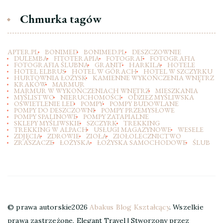
Chmurka tagów
APTER.PL
BONIMED
BONIMED.PL
DESZCZOWNIE
DULEMBA
FITOTERAPIA
FOTOGRAF
FOTOGRAFIA
FOTOGRAFIA ŚLUBNA
GRANIT
HARKILA
HOTELE
HOTEL ELBRUS
HOTEL W GÓRACH
HOTEL W SZCZYRKU
HURTOWNIA ŁOŻYSK
KAMIENNE WYKOŃCZENIA WNĘTRZ
KRAKÓW
MARMUR
MARMUR W WYKOŃCZENIACH WNĘTRZ
MIESZKANIA
MYŚLISTWO
NIERUCHOMOŚCI
ODZIEZ MYŚLIWSKA
OŚWIETLENIE LED
POMPY
POMPY BUDOWLANE
POMPY DO DESZCZOWNI
POMPY PRZEMYSŁOWE
POMPY SPALINOWE
POMPY ZATAPIALNE
SKLEPY MYŚLIWSKIE
SZCZYRK
TREKKING
TREKKING W ALPACH
USŁUGI MAGAZYNOWE
WESELE
ZDJĘCIA
ZDROWIE
ZIOŁA
ZIOŁOLECZNICTWO
ZRASZACZE
ŁOŻYSKA
ŁOŻYSKA SAMOCHODOWE
ŚLUB
© prawa autorskie2026
Abakus Blog Kształcący
. Wszelkie
prawa zastrzeżone.
Elegant Travel | Stworzony przez