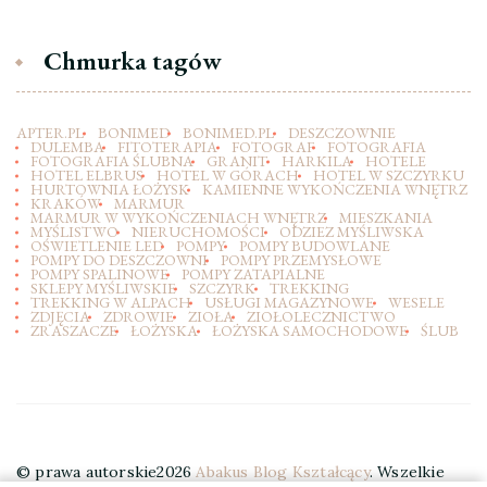
Chmurka tagów
APTER.PL
BONIMED
BONIMED.PL
DESZCZOWNIE
DULEMBA
FITOTERAPIA
FOTOGRAF
FOTOGRAFIA
FOTOGRAFIA ŚLUBNA
GRANIT
HARKILA
HOTELE
HOTEL ELBRUS
HOTEL W GÓRACH
HOTEL W SZCZYRKU
HURTOWNIA ŁOŻYSK
KAMIENNE WYKOŃCZENIA WNĘTRZ
KRAKÓW
MARMUR
MARMUR W WYKOŃCZENIACH WNĘTRZ
MIESZKANIA
MYŚLISTWO
NIERUCHOMOŚCI
ODZIEZ MYŚLIWSKA
OŚWIETLENIE LED
POMPY
POMPY BUDOWLANE
POMPY DO DESZCZOWNI
POMPY PRZEMYSŁOWE
POMPY SPALINOWE
POMPY ZATAPIALNE
SKLEPY MYŚLIWSKIE
SZCZYRK
TREKKING
TREKKING W ALPACH
USŁUGI MAGAZYNOWE
WESELE
ZDJĘCIA
ZDROWIE
ZIOŁA
ZIOŁOLECZNICTWO
ZRASZACZE
ŁOŻYSKA
ŁOŻYSKA SAMOCHODOWE
ŚLUB
© prawa autorskie2026
Abakus Blog Kształcący
. Wszelkie