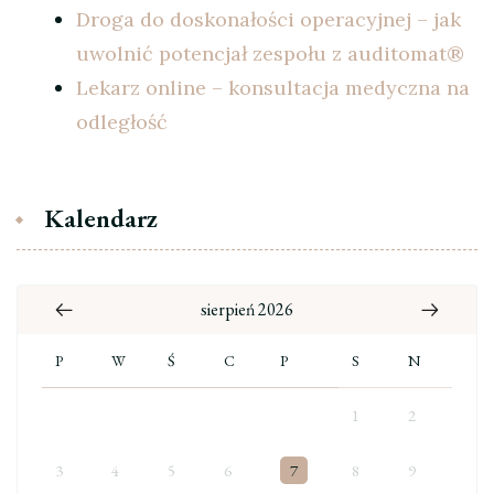
Droga do doskonałości operacyjnej – jak
uwolnić potencjał zespołu z auditomat®
Lekarz online – konsultacja medyczna na
odległość
Kalendarz
sierpień 2026
P
W
Ś
C
P
S
N
1
2
3
4
5
6
7
8
9