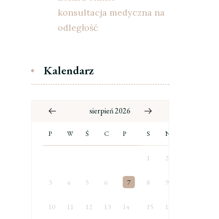
konsultacja medyczna na
odległość
Kalendarz
sierpień 2026
P
W
Ś
C
P
S
N
1
2
3
4
5
6
7
8
9
10
11
12
13
14
15
16