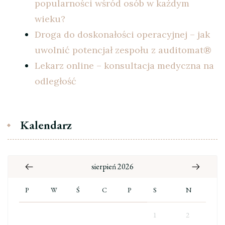
popularności wśród osób w każdym
wieku?
Droga do doskonałości operacyjnej – jak
uwolnić potencjał zespołu z auditomat®
Lekarz online – konsultacja medyczna na
odległość
Kalendarz
sierpień 2026
P
W
Ś
C
P
S
N
1
2