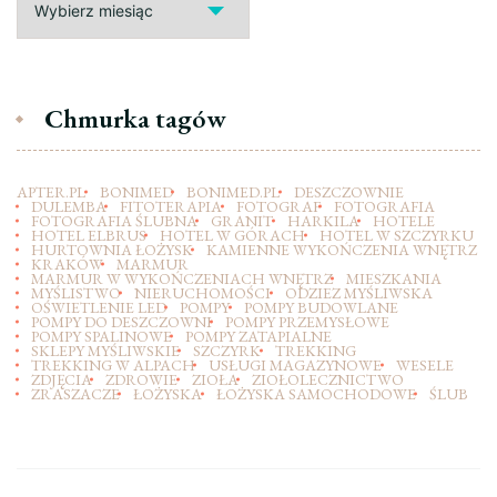
Chmurka tagów
APTER.PL
BONIMED
BONIMED.PL
DESZCZOWNIE
DULEMBA
FITOTERAPIA
FOTOGRAF
FOTOGRAFIA
FOTOGRAFIA ŚLUBNA
GRANIT
HARKILA
HOTELE
HOTEL ELBRUS
HOTEL W GÓRACH
HOTEL W SZCZYRKU
HURTOWNIA ŁOŻYSK
KAMIENNE WYKOŃCZENIA WNĘTRZ
KRAKÓW
MARMUR
MARMUR W WYKOŃCZENIACH WNĘTRZ
MIESZKANIA
MYŚLISTWO
NIERUCHOMOŚCI
ODZIEZ MYŚLIWSKA
OŚWIETLENIE LED
POMPY
POMPY BUDOWLANE
POMPY DO DESZCZOWNI
POMPY PRZEMYSŁOWE
POMPY SPALINOWE
POMPY ZATAPIALNE
SKLEPY MYŚLIWSKIE
SZCZYRK
TREKKING
TREKKING W ALPACH
USŁUGI MAGAZYNOWE
WESELE
ZDJĘCIA
ZDROWIE
ZIOŁA
ZIOŁOLECZNICTWO
ZRASZACZE
ŁOŻYSKA
ŁOŻYSKA SAMOCHODOWE
ŚLUB