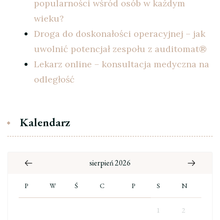
popularności wśród osób w każdym
wieku?
Droga do doskonałości operacyjnej – jak
uwolnić potencjał zespołu z auditomat®
Lekarz online – konsultacja medyczna na
odległość
Kalendarz
sierpień 2026
P
W
Ś
C
P
S
N
1
2