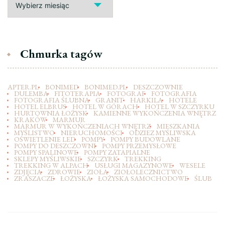
Chmurka tagów
APTER.PL
BONIMED
BONIMED.PL
DESZCZOWNIE
DULEMBA
FITOTERAPIA
FOTOGRAF
FOTOGRAFIA
FOTOGRAFIA ŚLUBNA
GRANIT
HARKILA
HOTELE
HOTEL ELBRUS
HOTEL W GÓRACH
HOTEL W SZCZYRKU
HURTOWNIA ŁOŻYSK
KAMIENNE WYKOŃCZENIA WNĘTRZ
KRAKÓW
MARMUR
MARMUR W WYKOŃCZENIACH WNĘTRZ
MIESZKANIA
MYŚLISTWO
NIERUCHOMOŚCI
ODZIEZ MYŚLIWSKA
OŚWIETLENIE LED
POMPY
POMPY BUDOWLANE
POMPY DO DESZCZOWNI
POMPY PRZEMYSŁOWE
POMPY SPALINOWE
POMPY ZATAPIALNE
SKLEPY MYŚLIWSKIE
SZCZYRK
TREKKING
TREKKING W ALPACH
USŁUGI MAGAZYNOWE
WESELE
ZDJĘCIA
ZDROWIE
ZIOŁA
ZIOŁOLECZNICTWO
ZRASZACZE
ŁOŻYSKA
ŁOŻYSKA SAMOCHODOWE
ŚLUB