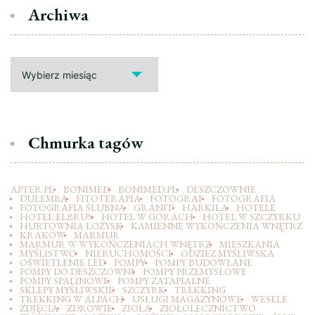
Archiwa
Archiwa
Chmurka tagów
APTER.PL
BONIMED
BONIMED.PL
DESZCZOWNIE
DULEMBA
FITOTERAPIA
FOTOGRAF
FOTOGRAFIA
FOTOGRAFIA ŚLUBNA
GRANIT
HARKILA
HOTELE
HOTEL ELBRUS
HOTEL W GÓRACH
HOTEL W SZCZYRKU
HURTOWNIA ŁOŻYSK
KAMIENNE WYKOŃCZENIA WNĘTRZ
KRAKÓW
MARMUR
MARMUR W WYKOŃCZENIACH WNĘTRZ
MIESZKANIA
MYŚLISTWO
NIERUCHOMOŚCI
ODZIEZ MYŚLIWSKA
OŚWIETLENIE LED
POMPY
POMPY BUDOWLANE
POMPY DO DESZCZOWNI
POMPY PRZEMYSŁOWE
POMPY SPALINOWE
POMPY ZATAPIALNE
SKLEPY MYŚLIWSKIE
SZCZYRK
TREKKING
TREKKING W ALPACH
USŁUGI MAGAZYNOWE
WESELE
ZDJĘCIA
ZDROWIE
ZIOŁA
ZIOŁOLECZNICTWO