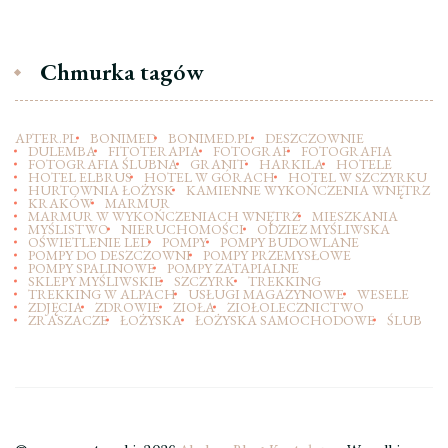
Chmurka tagów
APTER.PL
BONIMED
BONIMED.PL
DESZCZOWNIE
DULEMBA
FITOTERAPIA
FOTOGRAF
FOTOGRAFIA
FOTOGRAFIA ŚLUBNA
GRANIT
HARKILA
HOTELE
HOTEL ELBRUS
HOTEL W GÓRACH
HOTEL W SZCZYRKU
HURTOWNIA ŁOŻYSK
KAMIENNE WYKOŃCZENIA WNĘTRZ
KRAKÓW
MARMUR
MARMUR W WYKOŃCZENIACH WNĘTRZ
MIESZKANIA
MYŚLISTWO
NIERUCHOMOŚCI
ODZIEZ MYŚLIWSKA
OŚWIETLENIE LED
POMPY
POMPY BUDOWLANE
POMPY DO DESZCZOWNI
POMPY PRZEMYSŁOWE
POMPY SPALINOWE
POMPY ZATAPIALNE
SKLEPY MYŚLIWSKIE
SZCZYRK
TREKKING
TREKKING W ALPACH
USŁUGI MAGAZYNOWE
WESELE
ZDJĘCIA
ZDROWIE
ZIOŁA
ZIOŁOLECZNICTWO
ZRASZACZE
ŁOŻYSKA
ŁOŻYSKA SAMOCHODOWE
ŚLUB