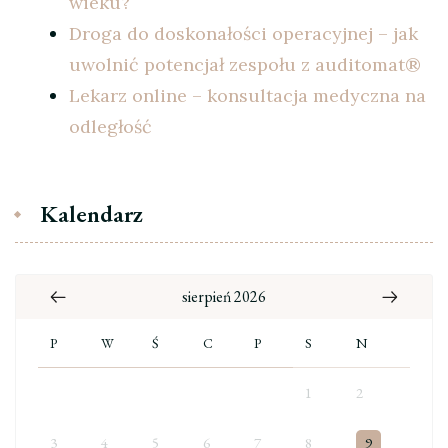
wieku?
Droga do doskonałości operacyjnej – jak
uwolnić potencjał zespołu z auditomat®
Lekarz online – konsultacja medyczna na
odległość
Kalendarz
sierpień 2026
P
W
Ś
C
P
S
N
1
2
3
4
5
6
7
8
9