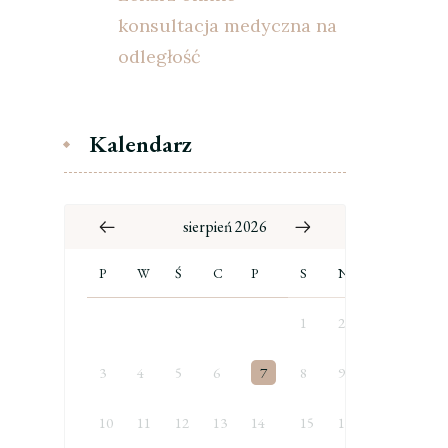
konsultacja medyczna na
odległość
Kalendarz
sierpień 2026
P
W
Ś
C
P
S
N
1
2
3
4
5
6
7
8
9
10
11
12
13
14
15
16