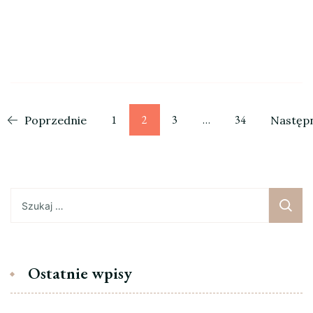
Stronicowanie
Strona
Strona
Strona
Strona
1
2
3
…
34
Poprzednie
Następ
wpisów
Szukaj:
Ostatnie wpisy