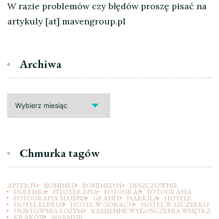
W razie problemów czy błędów proszę pisać na
artykuly [at] mavengroup.pl
Archiwa
Archiwa
Chmurka tagów
APTER.PL
BONIMED
BONIMED.PL
DESZCZOWNIE
DULEMBA
FITOTERAPIA
FOTOGRAF
FOTOGRAFIA
FOTOGRAFIA ŚLUBNA
GRANIT
HARKILA
HOTELE
HOTEL ELBRUS
HOTEL W GÓRACH
HOTEL W SZCZYRKU
HURTOWNIA ŁOŻYSK
KAMIENNE WYKOŃCZENIA WNĘTRZ
KRAKÓW
MARMUR