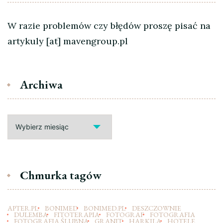
W razie problemów czy błędów proszę pisać na
artykuly [at] mavengroup.pl
Archiwa
Archiwa
Chmurka tagów
APTER.PL
BONIMED
BONIMED.PL
DESZCZOWNIE
DULEMBA
FITOTERAPIA
FOTOGRAF
FOTOGRAFIA
FOTOGRAFIA ŚLUBNA
GRANIT
HARKILA
HOTELE