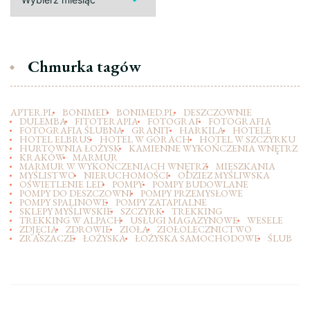
Chmurka tagów
APTER.PL
BONIMED
BONIMED.PL
DESZCZOWNIE
DULEMBA
FITOTERAPIA
FOTOGRAF
FOTOGRAFIA
FOTOGRAFIA ŚLUBNA
GRANIT
HARKILA
HOTELE
HOTEL ELBRUS
HOTEL W GÓRACH
HOTEL W SZCZYRKU
HURTOWNIA ŁOŻYSK
KAMIENNE WYKOŃCZENIA WNĘTRZ
KRAKÓW
MARMUR
MARMUR W WYKOŃCZENIACH WNĘTRZ
MIESZKANIA
MYŚLISTWO
NIERUCHOMOŚCI
ODZIEZ MYŚLIWSKA
OŚWIETLENIE LED
POMPY
POMPY BUDOWLANE
POMPY DO DESZCZOWNI
POMPY PRZEMYSŁOWE
POMPY SPALINOWE
POMPY ZATAPIALNE
SKLEPY MYŚLIWSKIE
SZCZYRK
TREKKING
TREKKING W ALPACH
USŁUGI MAGAZYNOWE
WESELE
ZDJĘCIA
ZDROWIE
ZIOŁA
ZIOŁOLECZNICTWO
ZRASZACZE
ŁOŻYSKA
ŁOŻYSKA SAMOCHODOWE
ŚLUB