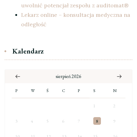
uwolnić potencjał zespołu z auditomat®
Lekarz online – konsultacja medyczna na
odległość
Kalendarz
sierpień 2026
P
W
Ś
C
P
S
N
1
2
3
4
5
6
7
8
9
10
11
12
13
14
15
16