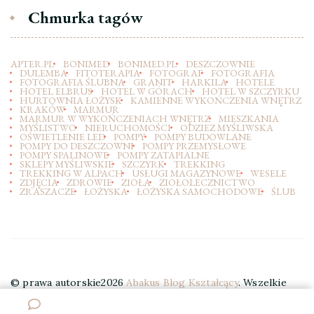
Chmurka tagów
APTER.PL
BONIMED
BONIMED.PL
DESZCZOWNIE
DULEMBA
FITOTERAPIA
FOTOGRAF
FOTOGRAFIA
FOTOGRAFIA ŚLUBNA
GRANIT
HARKILA
HOTELE
HOTEL ELBRUS
HOTEL W GÓRACH
HOTEL W SZCZYRKU
HURTOWNIA ŁOŻYSK
KAMIENNE WYKOŃCZENIA WNĘTRZ
KRAKÓW
MARMUR
MARMUR W WYKOŃCZENIACH WNĘTRZ
MIESZKANIA
MYŚLISTWO
NIERUCHOMOŚCI
ODZIEZ MYŚLIWSKA
OŚWIETLENIE LED
POMPY
POMPY BUDOWLANE
POMPY DO DESZCZOWNI
POMPY PRZEMYSŁOWE
POMPY SPALINOWE
POMPY ZATAPIALNE
SKLEPY MYŚLIWSKIE
SZCZYRK
TREKKING
TREKKING W ALPACH
USŁUGI MAGAZYNOWE
WESELE
ZDJĘCIA
ZDROWIE
ZIOŁA
ZIOŁOLECZNICTWO
ZRASZACZE
ŁOŻYSKA
ŁOŻYSKA SAMOCHODOWE
ŚLUB
© prawa autorskie2026
Abakus Blog Kształcący
. Wszelkie
prawa zastrzeżone.
Elegant Travel | Stworzony przez