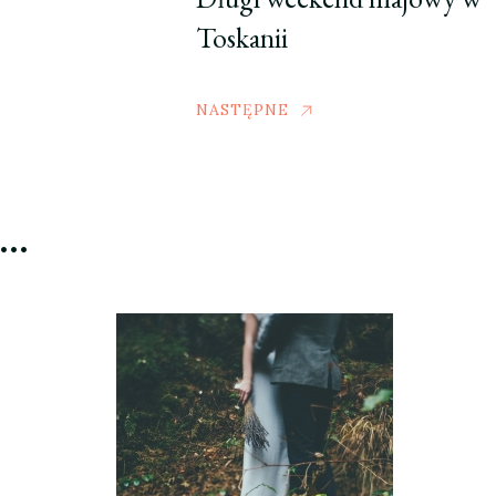
Toskanii
NASTĘPNE
ć…