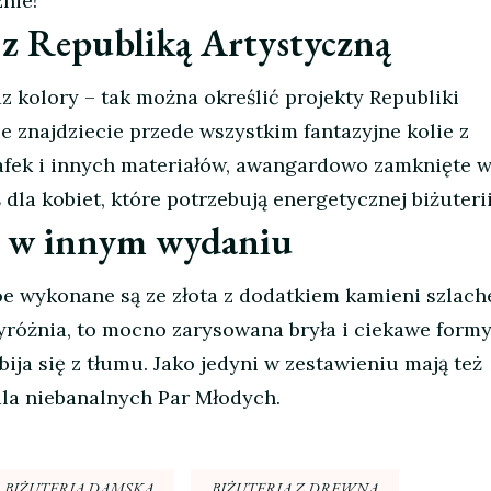
nie!
z Republiką Artystyczną
raz kolory – tak można określić projekty Republiki
ie znajdziecie przede wszystkim fantazyjne kolie z
afek i innych materiałów, awangardowo zamknięte w
dla kobiet, które potrzebują energetycznej biżuterii
a w innym wydaniu
e wykonane są ze złota z dodatkiem kamieni szlach
wyróżnia, to mocno zarysowana bryła i ciekawe formy
bija się z tłumu. Jako jedyni w zestawieniu mają też
dla niebanalnych Par Młodych.
BIŻUTERIA DAMSKA
BIŻUTERIA Z DREWNA