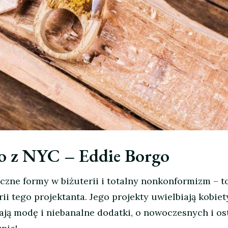
to z NYC – Eddie Borgo
zne formy w biżuterii i totalny nonkonformizm – t
ii tego projektanta. Jego projekty uwielbiają kobiet
hają modę i niebanalne dodatki, o nowoczesnych i os