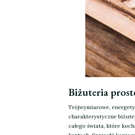
Biżuteria pros
Trójwymiarowe, energetyc
charakterystyczne biżuter
całego świata, które koc