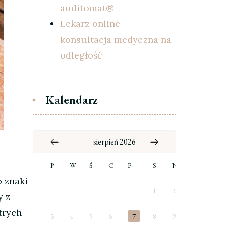
auditomat®
Lekarz online –
konsultacja medyczna na
odległość
Kalendarz
sierpień 2026
P
W
Ś
C
P
S
N
o znaki
1
2
y z
trych
3
4
5
6
7
8
9