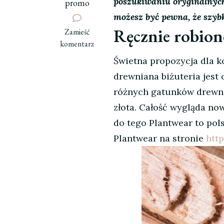
poszukiwaniu oryginalnych 
promo
możesz być pewna, że szybko
Ręcznie robion
we
Zamieść
wpisie
komentarz
Oryginalna
Świetna propozycja dla ko
biżuteria.
drewniana biżuteria jest 
Sprawdź
najciekawsze
różnych gatunków drewna,
propozycje
złota. Całość wygląda now
do tego Plantwear to pol
Plantwear na stronie
htt