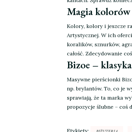
kantach. Sprawdź koniecz
Magia kolorów 
Kolory, kolory i jeszcze 
Artystycznej. W ich oferc
koralików, sznurków, agr
całość. Zdecydowanie coś 
Bizoe – klasyk
Masywne pierścionki Bizo
np. brylantów. To, co je 
sprawiają, że ta marka wy
propozycje ślubne – coś 
Etykiety:
BIŻUTERIA