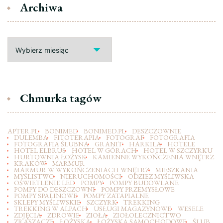
Archiwa
Archiwa
Chmurka tagów
APTER.PL
BONIMED
BONIMED.PL
DESZCZOWNIE
DULEMBA
FITOTERAPIA
FOTOGRAF
FOTOGRAFIA
FOTOGRAFIA ŚLUBNA
GRANIT
HARKILA
HOTELE
HOTEL ELBRUS
HOTEL W GÓRACH
HOTEL W SZCZYRKU
HURTOWNIA ŁOŻYSK
KAMIENNE WYKOŃCZENIA WNĘTRZ
KRAKÓW
MARMUR
MARMUR W WYKOŃCZENIACH WNĘTRZ
MIESZKANIA
MYŚLISTWO
NIERUCHOMOŚCI
ODZIEZ MYŚLIWSKA
OŚWIETLENIE LED
POMPY
POMPY BUDOWLANE
POMPY DO DESZCZOWNI
POMPY PRZEMYSŁOWE
POMPY SPALINOWE
POMPY ZATAPIALNE
SKLEPY MYŚLIWSKIE
SZCZYRK
TREKKING
TREKKING W ALPACH
USŁUGI MAGAZYNOWE
WESELE
ZDJĘCIA
ZDROWIE
ZIOŁA
ZIOŁOLECZNICTWO
ZRASZACZE
ŁOŻYSKA
ŁOŻYSKA SAMOCHODOWE
ŚLUB