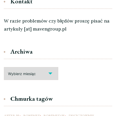
Kontakt
W razie problemów czy błędów proszę pisać na
artykuly [at] mavengroup.pl
Archiwa
Archiwa
Chmurka tagów
APTER.PL
BONIMED
BONIMED.PL
DESZCZOWNIE