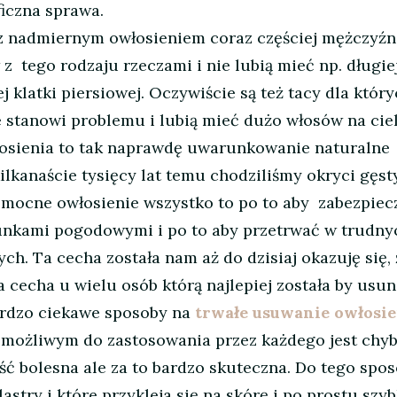
ficzna sprawa.
 z nadmiernym owłosieniem coraz częściej mężczyźni
z tego rodzaju rzeczami i nie lubią mieć np. długie
 klatki piersiowej. Oczywiście są też tacy dla któr
 stanowi problemu i lubią mieć dużo włosów na ciel
sienia to tak naprawdę uwarunkowanie naturalne
kilkanaście tysięcy lat temu chodziliśmy okryci gęs
 mocne owłosienie wszystko to po to aby zabezpiec
nkami pogodowymi i po to aby przetrwać w trudny
. Ta cecha została nam aż do dzisiaj okazuję się, 
 cecha u wielu osób którą najlepiej została by usun
bardzo ciekawe sposoby na
trwałe usuwanie owłosie
 możliwym do zastosowania przez każdego jest chy
ść bolesna ale za to bardzo skuteczna. Do tego spo
stry i które przykleja się na skórę i po prostu szy