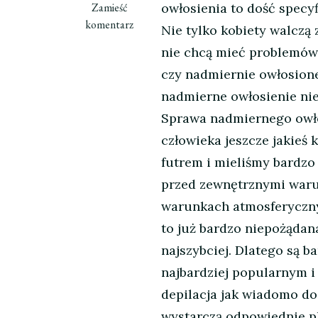
we
Zamieść
owłosienia to dość specy
wpisie
komentarz
Nie tylko kobiety walczą
Nadmierne
nie chcą mieć problemów 
owłosienie
czy nadmiernie owłosionej
ciała
nadmierne owłosienie nie
Sprawa nadmiernego owło
człowieka jeszcze jakieś 
futrem i mieliśmy bardzo
przed zewnętrznymi waru
warunkach atmosferycznych
to już bardzo niepożądana
najszybciej. Dlatego są 
najbardziej popularnym i
depilacja jak wiadomo do
wystarczą odpowiednie pla