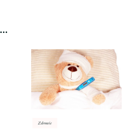
ć…
Zdrowie