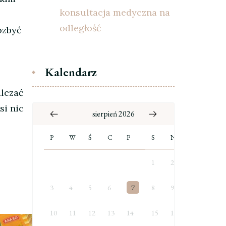
konsultacja medyczna na
odległość
ozbyć
Kalendarz
alczać
si nic
sierpień 2026
P
W
Ś
C
P
S
N
1
2
3
4
5
6
7
8
9
10
11
12
13
14
15
16