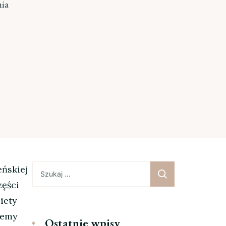
nia
Szukaj:
eńskiej
zęści
biety
lemy
Ostatnie wpisy