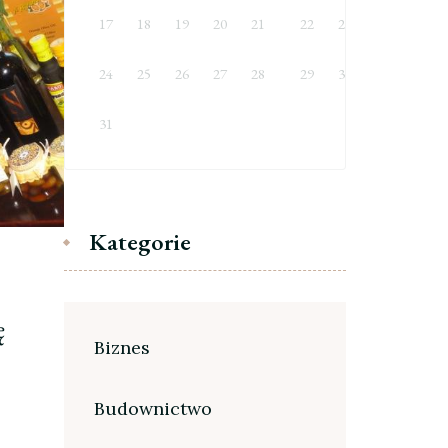
17
18
19
20
21
22
23
24
25
26
27
28
29
30
31
Kategorie
ę
Biznes
Budownictwo