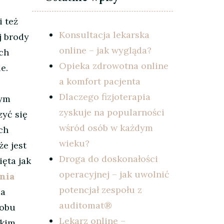
 też
Konsultacja lekarska
j brody
online – jak wygląda?
ych
Opieka zdrowotna online
e.
a komfort pacjenta
Dlaczego fizjoterapia
tym
zyskuje na popularności
zyć się
wśród osób w każdym
ch
wieku?
że jest
Droga do doskonałości
ięta jak
operacyjnej – jak uwolnić
nia
potencjał zespołu z
ba
auditomat®
sobu
Lekarz online –
bkim