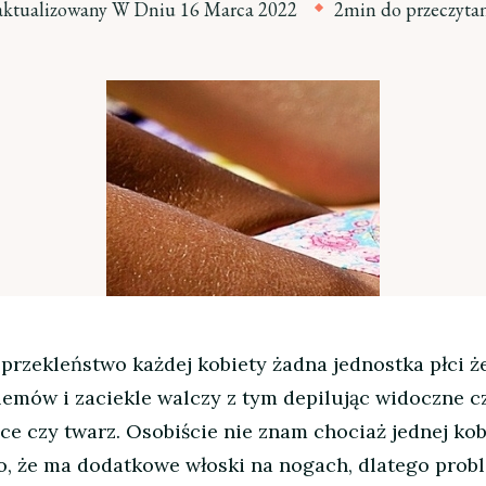
aktualizowany W Dniu
16 Marca 2022
2min do przeczyta
przekleństwo każdej kobiety żadna jednostka płci ż
lemów i zaciekle walczy z tym depilując widoczne c
ręce czy twarz. Osobiście nie znam chociaż jednej ko
ego, że ma dodatkowe włoski na nogach
, dlatego prob