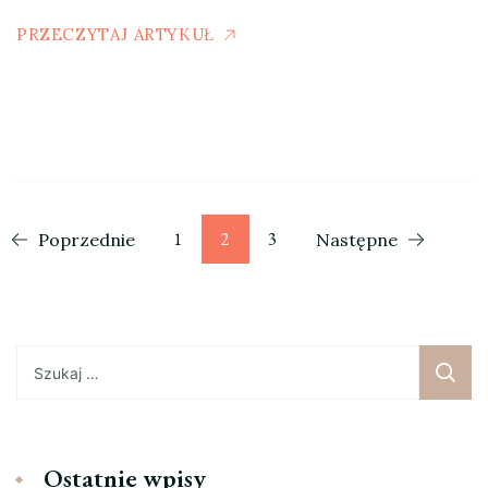
PRZECZYTAJ ARTYKUŁ
Stronicowanie
Strona
Strona
Strona
1
2
3
Poprzednie
Następne
wpisów
Szukaj:
Ostatnie wpisy