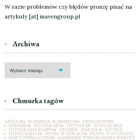
W razie problemów czy błędów proszę pisać na
artykuly [at] mavengroup.pl
Archiwa
Archiwa
Chmurka tagów
APTER.PL
BONIMED
BONIMED.PL
DESZCZOWNIE
DULEMBA
FITOTERAPIA
FOTOGRAF
FOTOGRAFIA
FOTOGRAFIA ŚLUBNA
GRANIT
HARKILA
HOTELE
HOTEL ELBRUS
HOTEL W GÓRACH
HOTEL W SZCZYRKU
HURTOWNIA ŁOŻYSK
KAMIENNE WYKOŃCZENIA WNĘTRZ