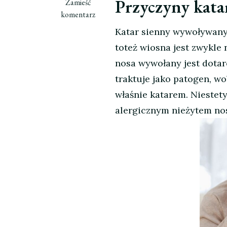
Przyczyny kata
we
Zamieść
wpisie
komentarz
Katar
Katar sienny wywoływany j
sienny
toteż wiosna jest zwykle
nosa wywołany jest dota
traktuje jako patogen, w
właśnie katarem. Niestety
alergicznym nieżytem no