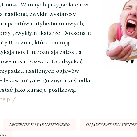
yt nosa. W innych przypadkach, w
są nasilone, zwykle wystarczy
preparatów antyhistaminowych,
 przy „zwykłym” katarze. Doskonale
aty Rinozine, które hamują
ykają nos i udrożniają zatoki, a
uzowe nosa. Pozwala to odzyskać
rzypadku nasilonych objawów
e leków antyalergicznych, a środki
tać jako kurację posiłkową.
ne.pl/
LECZENIE KATARU SIENNEGO
OBJAWY KATARU SIENN
EGO