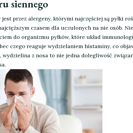
ru siennego
est przez alergeny, którymi najczęściej są pyłki roś
 najcięższym czasem dla uczulonych na nie osób. Ni
rciem do organizmu pyłków, które układ immunolog
obec czego reaguje wydzielaniem histaminy, co objaw
, wydzielina z nosa to nie jedna dolegliwość związa
sa.