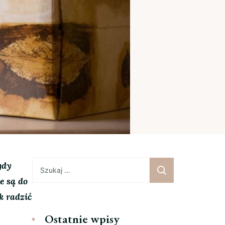
Szukaj:
gdy
e są do
k radzić
Ostatnie wpisy