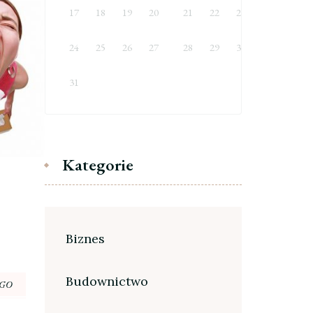
17
18
19
20
21
22
23
24
25
26
27
28
29
30
31
Kategorie
Biznes
Budownictwo
EGO