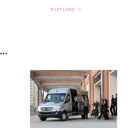
NASTĘPNE
ć…