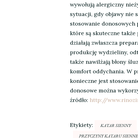
wywołują alergiczny nież
sytuacji, gdy objawy nie 
stosowanie donosowych 
które są skuteczne także
działają zwłaszcza prepar
produkcję wydzieliny, odt
także nawilżają błony śl
komfort oddychania. W p
konieczne jest stosowani
donosowe można wykorzys
źródło:
http://www.rinozi
Etykiety:
KATAR SIENNY
PRZYCZYNY KATARU SIENN