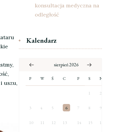
konsultacja medyczna na
odległość
kataru
Kalendarz
akie
astmy,
sierpień 2026
ość,
P
W
Ś
C
P
S
N
i uszu,
1
2
3
4
5
6
7
8
9
10
11
12
13
14
15
16