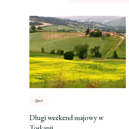
Nawigacja
wpisu
Sport
Długi weekend majowy w
Toskanii