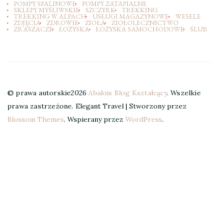
POMPY SPALINOWE
POMPY ZATAPIALNE
SKLEPY MYŚLIWSKIE
SZCZYRK
TREKKING
TREKKING W ALPACH
USŁUGI MAGAZYNOWE
WESELE
ZDJĘCIA
ZDROWIE
ZIOŁA
ZIOŁOLECZNICTWO
ZRASZACZE
ŁOŻYSKA
ŁOŻYSKA SAMOCHODOWE
ŚLUB
© prawa autorskie2026
Abakus Blog Kształcący
. Wszelkie
prawa zastrzeżone.
Elegant Travel | Stworzony przez
Blossom Themes
. Wspierany przez
WordPress
.