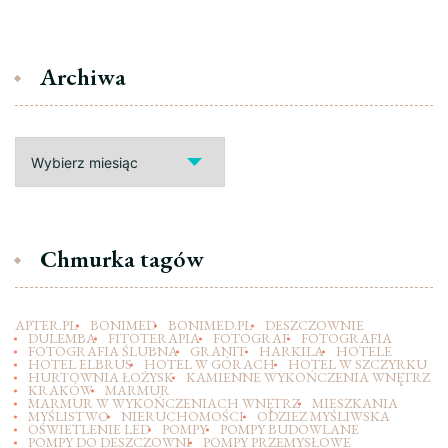
Archiwa
Archiwa
Chmurka tagów
APTER.PL
BONIMED
BONIMED.PL
DESZCZOWNIE
DULEMBA
FITOTERAPIA
FOTOGRAF
FOTOGRAFIA
FOTOGRAFIA ŚLUBNA
GRANIT
HARKILA
HOTELE
HOTEL ELBRUS
HOTEL W GÓRACH
HOTEL W SZCZYRKU
HURTOWNIA ŁOŻYSK
KAMIENNE WYKOŃCZENIA WNĘTRZ
KRAKÓW
MARMUR
MARMUR W WYKOŃCZENIACH WNĘTRZ
MIESZKANIA
MYŚLISTWO
NIERUCHOMOŚCI
ODZIEZ MYŚLIWSKA
OŚWIETLENIE LED
POMPY
POMPY BUDOWLANE
POMPY DO DESZCZOWNI
POMPY PRZEMYSŁOWE