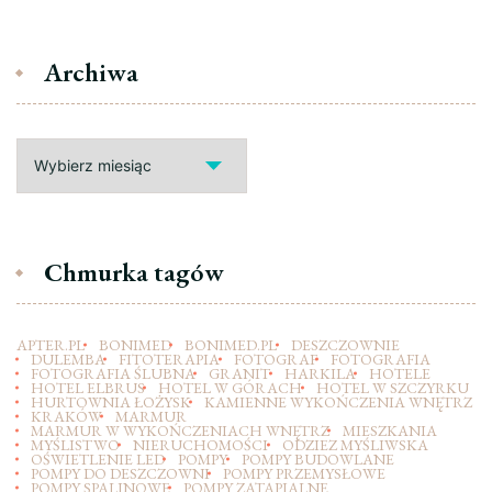
Archiwa
Archiwa
Chmurka tagów
APTER.PL
BONIMED
BONIMED.PL
DESZCZOWNIE
DULEMBA
FITOTERAPIA
FOTOGRAF
FOTOGRAFIA
FOTOGRAFIA ŚLUBNA
GRANIT
HARKILA
HOTELE
HOTEL ELBRUS
HOTEL W GÓRACH
HOTEL W SZCZYRKU
HURTOWNIA ŁOŻYSK
KAMIENNE WYKOŃCZENIA WNĘTRZ
KRAKÓW
MARMUR
MARMUR W WYKOŃCZENIACH WNĘTRZ
MIESZKANIA
MYŚLISTWO
NIERUCHOMOŚCI
ODZIEZ MYŚLIWSKA
OŚWIETLENIE LED
POMPY
POMPY BUDOWLANE
POMPY DO DESZCZOWNI
POMPY PRZEMYSŁOWE
POMPY SPALINOWE
POMPY ZATAPIALNE