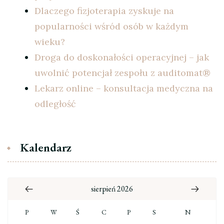
Dlaczego fizjoterapia zyskuje na
popularności wśród osób w każdym
wieku?
Droga do doskonałości operacyjnej – jak
uwolnić potencjał zespołu z auditomat®
Lekarz online – konsultacja medyczna na
odległość
Kalendarz
sierpień 2026
P
W
Ś
C
P
S
N