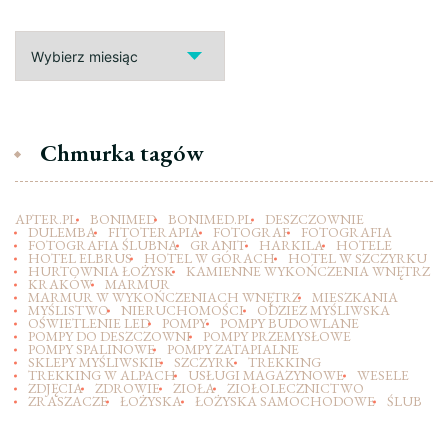
Archiwa
Chmurka tagów
APTER.PL
BONIMED
BONIMED.PL
DESZCZOWNIE
DULEMBA
FITOTERAPIA
FOTOGRAF
FOTOGRAFIA
FOTOGRAFIA ŚLUBNA
GRANIT
HARKILA
HOTELE
HOTEL ELBRUS
HOTEL W GÓRACH
HOTEL W SZCZYRKU
HURTOWNIA ŁOŻYSK
KAMIENNE WYKOŃCZENIA WNĘTRZ
KRAKÓW
MARMUR
MARMUR W WYKOŃCZENIACH WNĘTRZ
MIESZKANIA
MYŚLISTWO
NIERUCHOMOŚCI
ODZIEZ MYŚLIWSKA
OŚWIETLENIE LED
POMPY
POMPY BUDOWLANE
POMPY DO DESZCZOWNI
POMPY PRZEMYSŁOWE
POMPY SPALINOWE
POMPY ZATAPIALNE
SKLEPY MYŚLIWSKIE
SZCZYRK
TREKKING
TREKKING W ALPACH
USŁUGI MAGAZYNOWE
WESELE
ZDJĘCIA
ZDROWIE
ZIOŁA
ZIOŁOLECZNICTWO
ZRASZACZE
ŁOŻYSKA
ŁOŻYSKA SAMOCHODOWE
ŚLUB