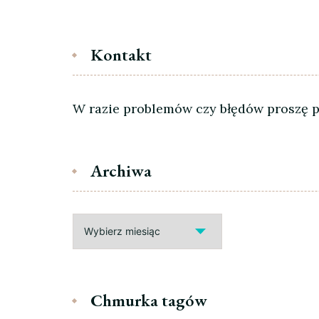
Kontakt
W razie problemów czy błędów proszę pi
Archiwa
Archiwa
Chmurka tagów