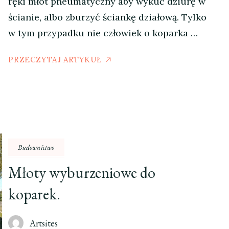
ręki młot pneumatyczny aby wykuć dziurę w
ścianie, albo zburzyć ściankę działową. Tylko
w tym przypadku nie człowiek o koparka …
PRZECZYTAJ ARTYKUŁ
Budownictwo
Młoty wyburzeniowe do
koparek.
Artsites