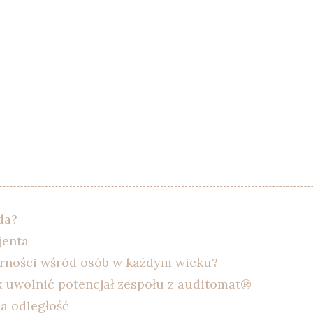
da?
jenta
larności wśród osób w każdym wieku?
k uwolnić potencjał zespołu z auditomat®
a odległość