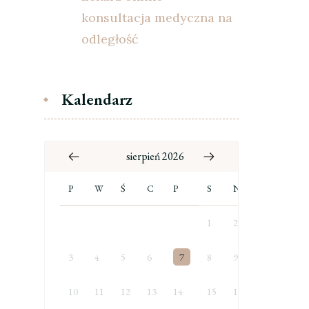
konsultacja medyczna na
odległość
Kalendarz
sierpień 2026
P
W
Ś
C
P
S
N
1
2
3
4
5
6
7
8
9
10
11
12
13
14
15
16