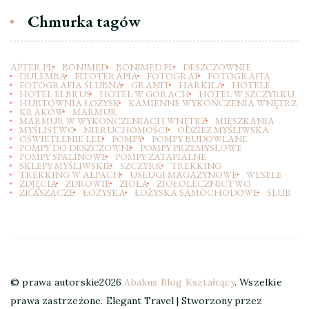
Chmurka tagów
APTER.PL
BONIMED
BONIMED.PL
DESZCZOWNIE
DULEMBA
FITOTERAPIA
FOTOGRAF
FOTOGRAFIA
FOTOGRAFIA ŚLUBNA
GRANIT
HARKILA
HOTELE
HOTEL ELBRUS
HOTEL W GÓRACH
HOTEL W SZCZYRKU
HURTOWNIA ŁOŻYSK
KAMIENNE WYKOŃCZENIA WNĘTRZ
KRAKÓW
MARMUR
MARMUR W WYKOŃCZENIACH WNĘTRZ
MIESZKANIA
MYŚLISTWO
NIERUCHOMOŚCI
ODZIEZ MYŚLIWSKA
OŚWIETLENIE LED
POMPY
POMPY BUDOWLANE
POMPY DO DESZCZOWNI
POMPY PRZEMYSŁOWE
POMPY SPALINOWE
POMPY ZATAPIALNE
SKLEPY MYŚLIWSKIE
SZCZYRK
TREKKING
TREKKING W ALPACH
USŁUGI MAGAZYNOWE
WESELE
ZDJĘCIA
ZDROWIE
ZIOŁA
ZIOŁOLECZNICTWO
ZRASZACZE
ŁOŻYSKA
ŁOŻYSKA SAMOCHODOWE
ŚLUB
© prawa autorskie2026
Abakus Blog Kształcący
. Wszelkie
prawa zastrzeżone.
Elegant Travel | Stworzony przez