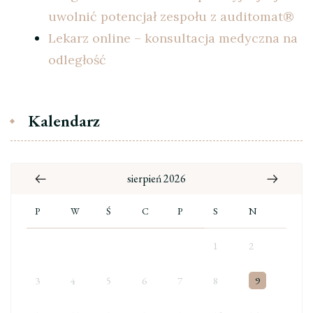
uwolnić potencjał zespołu z auditomat®
Lekarz online – konsultacja medyczna na
odległość
Kalendarz
sierpień 2026
P
W
Ś
C
P
S
N
1
2
3
4
5
6
7
8
9