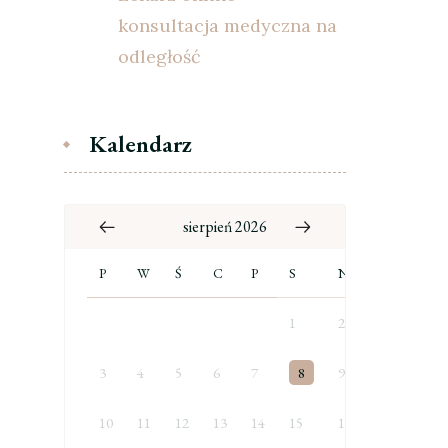
konsultacja medyczna na
odległość
Kalendarz
sierpień 2026
P
W
Ś
C
P
S
N
1
2
3
4
5
6
7
8
9
10
11
12
13
14
15
16