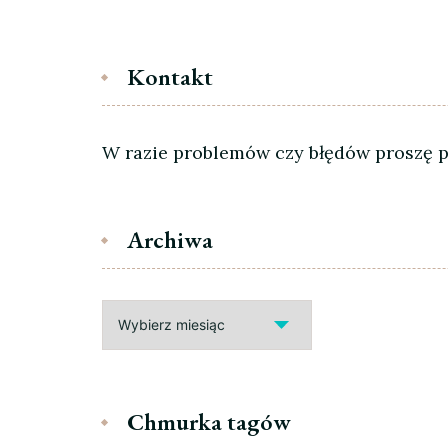
Kontakt
W razie problemów czy błędów proszę pi
Archiwa
Archiwa
Chmurka tagów