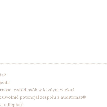
da?
jenta
larności wśród osób w każdym wieku?
k uwolnić potencjał zespołu z auditomat®
a odległość