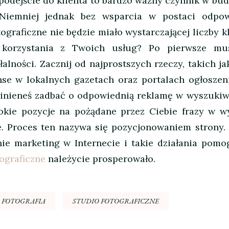
podejście do klienta to bardzo ważny czynnik w bu
Niemniej jednak bez wsparcia w postaci odpow
ograficzne nie będzie miało wystarczającej liczby k
 korzystania z Twoich usług? Po pierwsze mu
alności. Zacznij od najprostszych rzeczy, takich ja
nse w lokalnych gazetach oraz portalach ogłoszen
winieneś zadbać o odpowiednią reklamę w wyszukiw
okie pozycje na pożądane przez Ciebie frazy w w
. Proces ten nazywa się pozycjonowaniem strony.
nie marketing w Internecie i takie działania pomo
tograficzne
należycie prosperowało.
FOTOGRAFIA
STUDIO FOTOGRAFICZNE