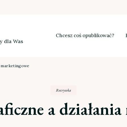
Chcesz coś opublikować?
my dla Was
ia marketingowe
Rozrywka
aficzne a działani