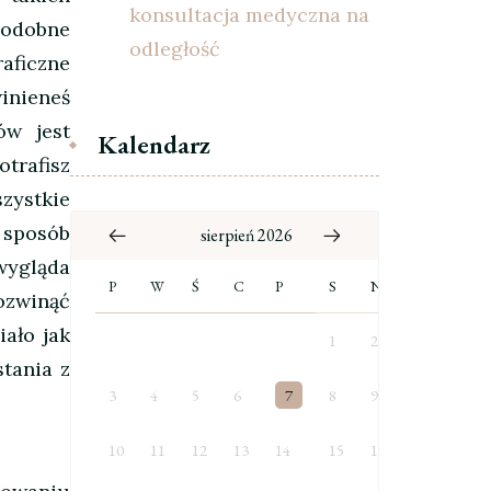
konsultacja medyczna na
podobne
odległość
raficzne
inieneś
ów jest
Kalendarz
trafisz
szystkie
sposób
sierpień 2026
wygląda
P
W
Ś
C
P
S
N
ozwinąć
ało jak
1
2
stania z
3
4
5
6
7
8
9
10
11
12
13
14
15
16