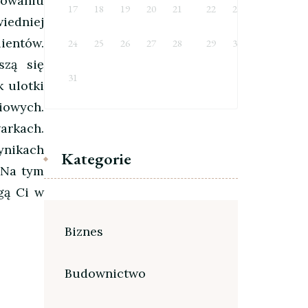
dowaniu
17
18
19
20
21
22
23
iedniej
lientów.
24
25
26
27
28
29
30
szą się
31
k ulotki
iowych.
arkach.
ynikach
Kategorie
 Na tym
gą Ci w
Biznes
Budownictwo