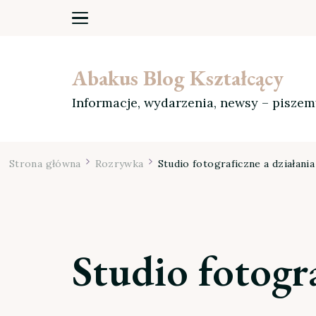
Abakus Blog Kształcący
Informacje, wydarzenia, newsy – pisze
Strona główna
Rozrywka
Studio fotograficzne a działan
Studio fotogr