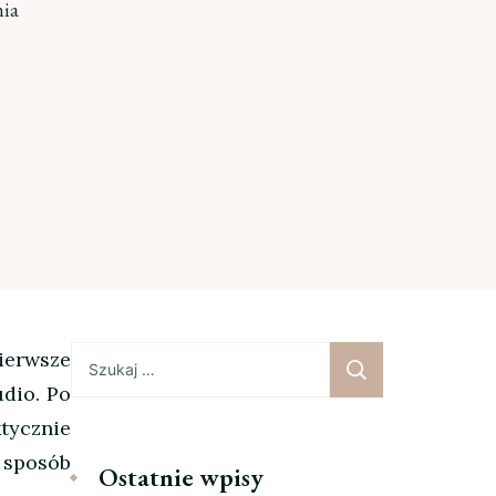
nia
Szukaj:
ierwsze
udio. Po
ktycznie
i sposób
Ostatnie wpisy