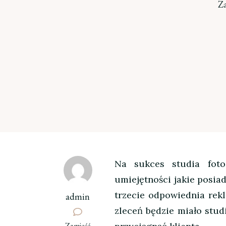
Z
Na sukces studia foto
umiejętności jakie posiad
trzecie odpowiednia rek
admin
zleceń będzie miało studi
we
Zamieść