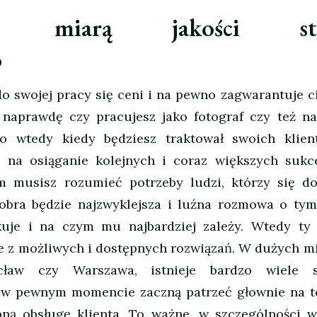
lizm miarą jakości st
o
do swojej pracy się ceni i na pewno zagwarantuje c
 naprawdę czy pracujesz jako fotograf czy też na
o wtedy kiedy będziesz traktował swoich klie
ę na osiąganie kolejnych i coraz większych suk
m musisz rozumieć potrzeby ludzi, którzy się do
dobra będzie najzwyklejsza i luźna rozmowa o tym
kuje i na czym mu najbardziej zależy. Wtedy ty 
e z możliwych i dostępnych rozwiązań. W dużych mi
ław czy Warszawa, istnieje bardzo wiele s
ci w pewnym momencie zaczną patrzeć głownie na te
ępną obsługę klienta. To ważne, w szczególności w