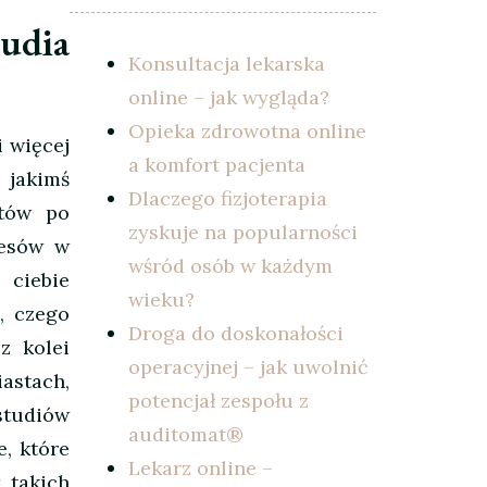
udia
Konsultacja lekarska
online – jak wygląda?
Opieka zdrowotna online
i więcej
a komfort pacjenta
 jakimś
Dlaczego fizjoterapia
ntów po
zyskuje na popularności
cesów w
wśród osób w każdym
 ciebie
wieku?
, czego
Droga do doskonałości
z kolei
operacyjnej – jak uwolnić
astach,
potencjał zespołu z
tudiów
auditomat®
, które
Lekarz online –
 takich