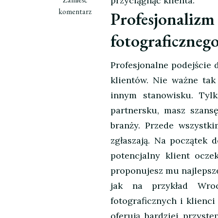
przyciągnąć klienta.
wpisie
komentarz
Profesjona
Studio
fotograficzne
fotograficzneg
a
działania
Profesjonalne podejście 
marketingowe
klientów. Nie ważne tak
innym stanowisku. Tylk
partnersku, masz szans
branży. Przede wszystki
zgłaszają. Na początek 
potencjalny klient ocze
proponujesz mu najlepsz
jak na przykład Wroc
fotograficznych i klien
oferują bardziej przyst