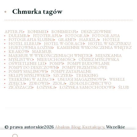
Chmurka tagów
APTER.PL
BONIMED
BONIMED.PL
DESZCZOWNIE
DULEMBA
FITOTERAPIA
FOTOGRAF
FOTOGRAFIA
FOTOGRAFIA ŚLUBNA
GRANIT
HARKILA
HOTELE
HOTEL ELBRUS
HOTEL W GÓRACH
HOTEL W SZCZYRKU
HURTOWNIA ŁOŻYSK
KAMIENNE WYKOŃCZENIA WNĘTRZ
KRAKÓW
MARMUR
MARMUR W WYKOŃCZENIACH WNĘTRZ
MIESZKANIA
MYŚLISTWO
NIERUCHOMOŚCI
ODZIEZ MYŚLIWSKA
OŚWIETLENIE LED
POMPY
POMPY BUDOWLANE
POMPY DO DESZCZOWNI
POMPY PRZEMYSŁOWE
POMPY SPALINOWE
POMPY ZATAPIALNE
SKLEPY MYŚLIWSKIE
SZCZYRK
TREKKING
TREKKING W ALPACH
USŁUGI MAGAZYNOWE
WESELE
ZDJĘCIA
ZDROWIE
ZIOŁA
ZIOŁOLECZNICTWO
ZRASZACZE
ŁOŻYSKA
ŁOŻYSKA SAMOCHODOWE
ŚLUB
© prawa autorskie2026
Abakus Blog Kształcący
. Wszelkie
prawa zastrzeżone.
Elegant Travel | Stworzony przez