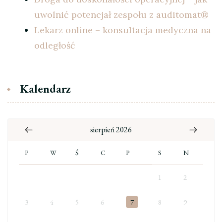
uwolnić potencjał zespołu z auditomat®
Lekarz online – konsultacja medyczna na
odległość
Kalendarz
sierpień 2026
P
W
Ś
C
P
S
N
1
2
3
4
5
6
7
8
9