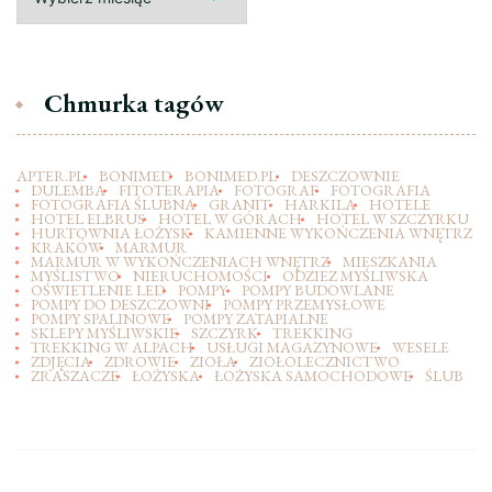
Chmurka tagów
APTER.PL
BONIMED
BONIMED.PL
DESZCZOWNIE
DULEMBA
FITOTERAPIA
FOTOGRAF
FOTOGRAFIA
FOTOGRAFIA ŚLUBNA
GRANIT
HARKILA
HOTELE
HOTEL ELBRUS
HOTEL W GÓRACH
HOTEL W SZCZYRKU
HURTOWNIA ŁOŻYSK
KAMIENNE WYKOŃCZENIA WNĘTRZ
KRAKÓW
MARMUR
MARMUR W WYKOŃCZENIACH WNĘTRZ
MIESZKANIA
MYŚLISTWO
NIERUCHOMOŚCI
ODZIEZ MYŚLIWSKA
OŚWIETLENIE LED
POMPY
POMPY BUDOWLANE
POMPY DO DESZCZOWNI
POMPY PRZEMYSŁOWE
POMPY SPALINOWE
POMPY ZATAPIALNE
SKLEPY MYŚLIWSKIE
SZCZYRK
TREKKING
TREKKING W ALPACH
USŁUGI MAGAZYNOWE
WESELE
ZDJĘCIA
ZDROWIE
ZIOŁA
ZIOŁOLECZNICTWO
ZRASZACZE
ŁOŻYSKA
ŁOŻYSKA SAMOCHODOWE
ŚLUB