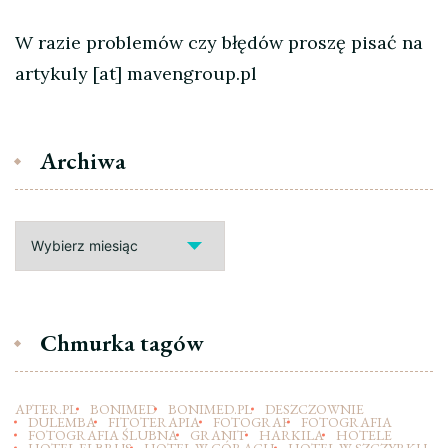
W razie problemów czy błędów proszę pisać na
artykuly [at] mavengroup.pl
Archiwa
Archiwa
Chmurka tagów
APTER.PL
BONIMED
BONIMED.PL
DESZCZOWNIE
DULEMBA
FITOTERAPIA
FOTOGRAF
FOTOGRAFIA
FOTOGRAFIA ŚLUBNA
GRANIT
HARKILA
HOTELE
HOTEL ELBRUS
HOTEL W GÓRACH
HOTEL W SZCZYRKU